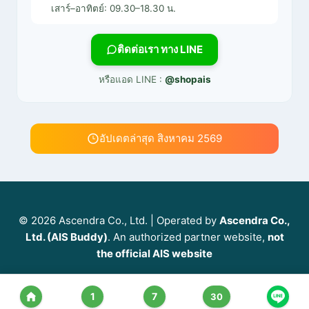
เสาร์–อาทิตย์: 09.30–18.30 น.
ติดต่อเรา ทาง LINE
หรือแอด LINE :
@shopais
อัปเดตล่าสุด สิงหาคม 2569
© 2026 Ascendra Co., Ltd. | Operated by
Ascendra Co.,
Ltd. (AIS Buddy)
. An authorized partner website,
not
the official AIS website
1
7
30