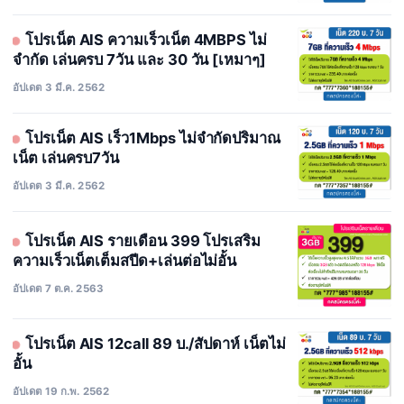
โปรเน็ต AIS ความเร็วเน็ต 4MBPS ไม่
จำกัด เล่นครบ 7วัน และ 30 วัน [เหมาๆ]
อัปเดต 3 มี.ค. 2562
โปรเน็ต AIS เร็ว1Mbps ไม่จำกัดปริมาณ
เน็ต เล่นครบ7วัน
อัปเดต 3 มี.ค. 2562
โปรเน็ต AIS รายเดือน 399 โปรเสริม
ความเร็วเน็ตเต็มสปีด+เล่นต่อไม่อั้น
อัปเดต 7 ต.ค. 2563
โปรเน็ต AIS 12call 89 บ./สัปดาห์ เน็ตไม่
อั้น
อัปเดต 19 ก.พ. 2562