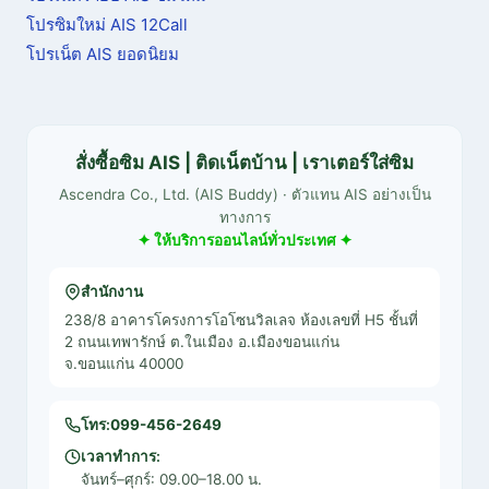
โปรซิมใหม่ AIS 12Call
โปรเน็ต AIS ยอดนิยม
สั่งซื้อซิม AIS | ติดเน็ตบ้าน | เราเตอร์ใส่ซิม
Ascendra Co., Ltd. (AIS Buddy) · ตัวแทน AIS อย่างเป็น
ทางการ
✦ ให้บริการออนไลน์ทั่วประเทศ ✦
สำนักงาน
238/8 อาคารโครงการโอโซนวิลเลจ ห้องเลขที่ H5 ชั้นที่
2 ถนนเทพารักษ์ ต.ในเมือง อ.เมืองขอนแก่น
จ.ขอนแก่น 40000
โทร:
099-456-2649
เวลาทำการ:
จันทร์–ศุกร์: 09.00–18.00 น.