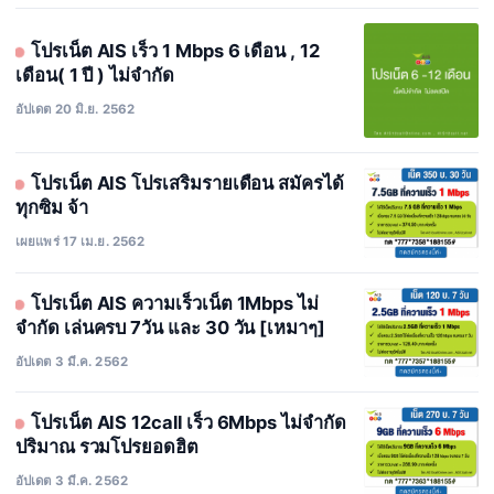
โปรเน็ต AIS เร็ว 1 Mbps 6 เดือน , 12
เดือน( 1 ปี ) ไม่จำกัด
อัปเดต 20 มิ.ย. 2562
โปรเน็ต AIS โปรเสริมรายเดือน สมัครได้
ทุกซิม จ้า
เผยแพร่ 17 เม.ย. 2562
โปรเน็ต AIS ความเร็วเน็ต 1Mbps ไม่
จำกัด เล่นครบ 7วัน และ 30 วัน [เหมาๆ]
อัปเดต 3 มี.ค. 2562
โปรเน็ต AIS 12call เร็ว 6Mbps ไม่จำกัด
ปริมาณ รวมโปรยอดฮิต
อัปเดต 3 มี.ค. 2562