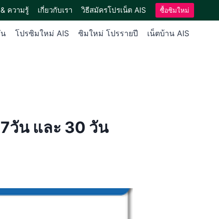
& ความรู้
เกี่ยวกับเรา
วิธีสมัครโปรเน็ต AIS
ซื้อซิมใหม่
ัน
โปรซิมใหม่ AIS
ซิมใหม่ โปรรายปี
เน็ตบ้าน AIS
7วัน และ 30 วัน