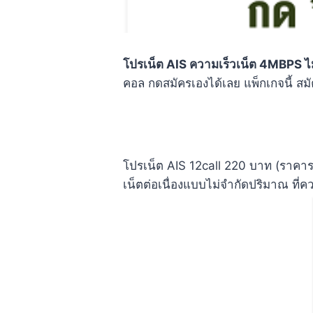
โปรเน็ต AIS ความเร็วเน็ต 4MBPS ไม
คอล กดสมัครเองได้เลย แพ็กเกจนี้ สมั
โปรเน็ต AIS 12call 220 บาท (ราคาร
เน็ตต่อเนื่องแบบไม่จำกัดปริมาณ ที่ค