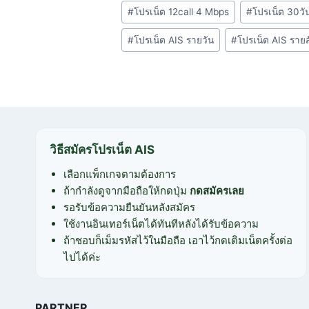
Post
#
โปรเน็ต 12call 4 Mbps
#
โปรเน็ต 30วั
Tags:
#
โปรเน็ต AIS รายวัน
#
โปรเน็ต AIS รายส
วิธีสมัครโปรเน็ต AIS
เลือกแพ็กเกจตามต้องการ
ถ้ากำลังดูจากมือถือให้กดปุ่ม
กดสมัครเลย
รอรับข้อความยืนยันหลังสมัคร
ใช้งานอินเทอร์เน็ตได้ทันทีหลังได้รับข้อความ
ถ้าชอบก็เม็มรหัสไว้ในมือถือ เอาไว้กดเติมเน็ตครั้งต่อ
ไปได้ค่ะ
PARTNER