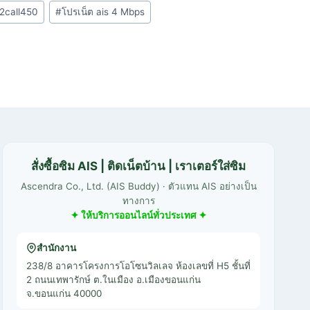
12call450
#
โปรเน็ต ais 4 Mbps
สั่งซื้อซิม AIS | ติดเน็ตบ้าน | เราเตอร์ใส่ซิม
Ascendra Co., Ltd. (AIS Buddy) · ตัวแทน AIS อย่างเป็น
ทางการ
✦ ให้บริการออนไลน์ทั่วประเทศ ✦
สำนักงาน
238/8 อาคารโครงการโอโซนวิลเลจ ห้องเลขที่ H5 ชั้นที่
2 ถนนเทพารักษ์ ต.ในเมือง อ.เมืองขอนแก่น
จ.ขอนแก่น 40000