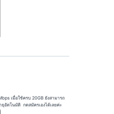
Mbps เมื่อใช้ครบ 20GB ยังสามารถ
ายุอัตโนมัติ กดสมัครเองได้เลยค่ะ