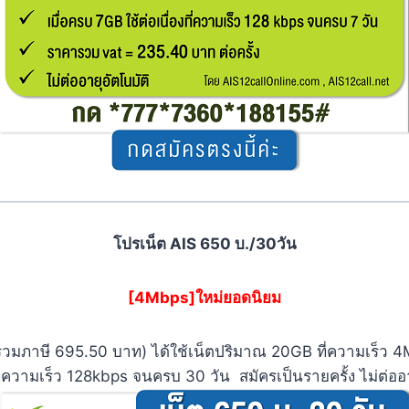
โปรเน็ต AIS 650 บ./30วัน
[4Mbps]ใหม่ยอดนิยม
รวมภาษี 695.50 บาท) ได้ใช้เน็ตปริมาณ 20GB ที่ความเร็ว 4
ี่ความเร็ว 128kbps จนครบ 30 วัน สมัครเป็นรายครั้ง ไม่ต่ออ