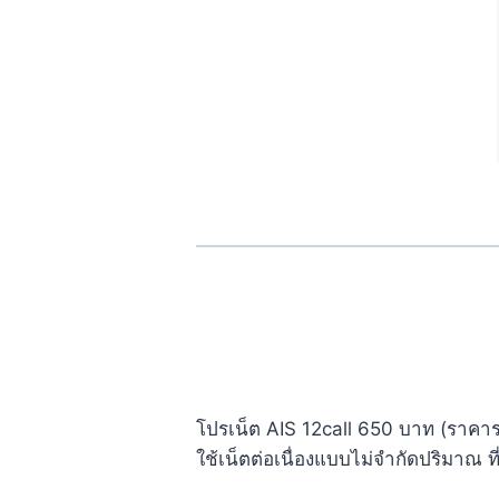
โปรเน็ต AIS 12call 650 บาท (ราคา
ใช้เน็ตต่อเนื่องแบบไม่จำกัดปริมาณ ท