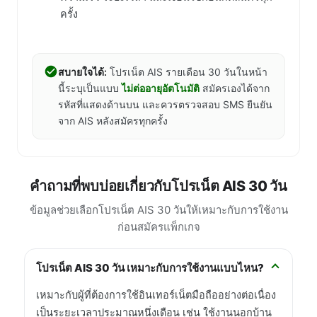
ครั้ง
สบายใจได้:
โปรเน็ต AIS รายเดือน 30 วันในหน้า
นี้ระบุเป็นแบบ
ไม่ต่ออายุอัตโนมัติ
สมัครเองได้จาก
รหัสที่แสดงด้านบน และควรตรวจสอบ SMS ยืนยัน
จาก AIS หลังสมัครทุกครั้ง
คำถามที่พบบ่อยเกี่ยวกับโปรเน็ต AIS 30 วัน
ข้อมูลช่วยเลือกโปรเน็ต AIS 30 วันให้เหมาะกับการใช้งาน
ก่อนสมัครแพ็กเกจ
โปรเน็ต AIS 30 วัน เหมาะกับการใช้งานแบบไหน?
เหมาะกับผู้ที่ต้องการใช้อินเทอร์เน็ตมือถืออย่างต่อเนื่อง
เป็นระยะเวลาประมาณหนึ่งเดือน เช่น ใช้งานนอกบ้าน