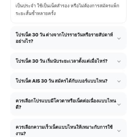
เป็นประจำ ใช้เป็นเน็ตสำรอง หรือไม่ต้องการสมัครแพ็ก
ระยะสั้นซ้ำหลายครั้ง
โปรเน็ต 30 วัน ต่างจากโปรรายวันหรือรายสัปดาห์
อย่างไร?
โปรเน็ต 30 วัน เริ่มนับระยะเวลาตั้งแต่เมื่อไหร่?
โปรเน็ต AIS 30 วัน สมัครได้กับเบอร์แบบไหน?
ควรเลือกโปรแบบมีโควตาหรือเน็ตต่อเนื่องแบบไหน
ดี?
ควรเลือกความเร็วเน็ตแบบไหนให้เหมาะกับการใช้
งาน?