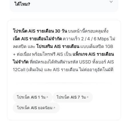
ได้ไหม?
โปรเน็ต AIS รายเดือน 30 วัน
บนหน้านี้ครอบคลุมทั้ง
เน็ต AIS รายเดือนไม่จำกัด
ความเร็ว 2 / 4 / 6 Mbps ไม่
ลดสปีด และ
โปรเสริม AIS รายเดือน
แบบเต็มสปีด 1GB
+ ต่อเนื่อง พร้อมโทรฟรี AIS เป็น
แพ็กเกจ AIS รายเดือน
ไม่จำกัด
ที่สมัครเองได้ทันทีผ่านรหัส USSD ทั้งเบอร์ AIS
12Call (เติมเงิน) และ AIS รายเดือน ไม่ต่ออายุอัตโนมัติ
โปรเน็ต AIS 1 วัน
โปรเน็ต AIS 7 วัน
โปรเน็ต AIS ยอดนิยม