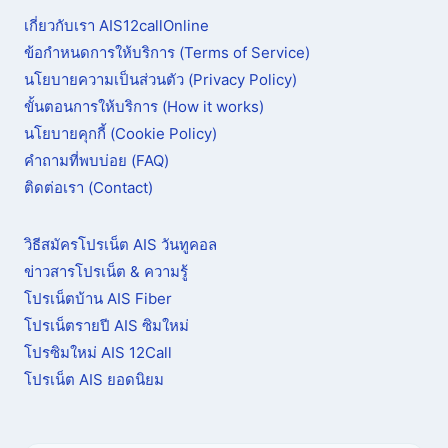
เกี่ยวกับเรา AIS12callOnline
ข้อกำหนดการให้บริการ (Terms of Service)
นโยบายความเป็นส่วนตัว (Privacy Policy)
ขั้นตอนการให้บริการ (How it works)
นโยบายคุกกี้ (Cookie Policy)
คำถามที่พบบ่อย (FAQ)
ติดต่อเรา (Contact)
วิธีสมัครโปรเน็ต AIS วันทูคอล
ข่าวสารโปรเน็ต & ความรู้
โปรเน็ตบ้าน AIS Fiber
โปรเน็ตรายปี AIS ซิมใหม่
โปรซิมใหม่ AIS 12Call
โปรเน็ต AIS ยอดนิยม