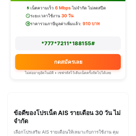
6 Mbps
เน็ตความเร็ว
ไม่จำกัด ไม่ลดสปีด
30 วัน
ระยะเวลาใช้งาน
910 บาท
ราคารวมภาษีมูลค่าเพิ่มแล้ว:
฿
*777*7211*188155#
กดสมัครเลย
ไม่ต่ออายุอัตโนมัติ • เซฟรหัสไว้เติมเน็ตครั้งถัดไปได้เลย
ข้อดีของโปรเน็ต AIS รายเดือน 30 วัน ไม่
จำกัด
เลือกโปรเสริม AIS รายเดือนให้เหมาะกับการใช้งาน คุม