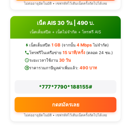
ไม่ต่ออายุอัตโนมัติ • เซฟรหัสไว้เติมเน็ตครั้งถัดไปได้เลย
เน็ต AIS 30 วัน | 490 บ.
เน็ตเต็มสปีด + เน็ตไม่จำกัด + โทรฟรี AIS
1 GB
4 Mbps
เน็ตเต็มสปีด
(จากนั้น
ไม่จำกัด)
15 นาที/ครั้ง
โทรฟรีในเครือข่าย
(ตลอด 24 ชม.)
30 วัน
ระยะเวลาใช้งาน
490 บาท
ราคารวมภาษีมูลค่าเพิ่มแล้ว:
฿
*777*7790*188155#
กดสมัครเลย
ไม่ต่ออายุอัตโนมัติ • เซฟรหัสไว้เติมเน็ตครั้งถัดไปได้เลย