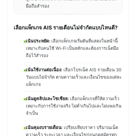
มือถือสำรอง
เลือกแพ็กเกจ AIS รายเดือนไม่จำกัดแบบไหนดี?
เน้นประหยัด:
เลือกแพ็กเกจเริ่มต้นที่แสดงในหน้านี้
เหมาะกับคนใช้ Wi-Fi เป็นหลักและต้องการเน็ตมือ
ถือไว้สำรอง
เน้นใช้งานต่อเนื่อง:
เลือกโปรเน็ต AIS รายเดือน 30
วันแบบไม่จำกัด ตามความเร็วและเงื่อนไขของแต่ละ
แพ็กเกจ
เน้นดูคลิปและโซเชียล:
เลือกแพ็กเกจที่ให้ความเร็ว
เหมาะกับการใช้งานจริง ไม่ต่ำเกินไปและไม่แพงเกิน
จำเป็น
เน้นคุมงบรายเดือน:
เปรียบเทียบราคา ปริมาณเน็ต
ความเร็ว ระยะเวลา และเงื่อนไขก่อนกดสมัครทุก