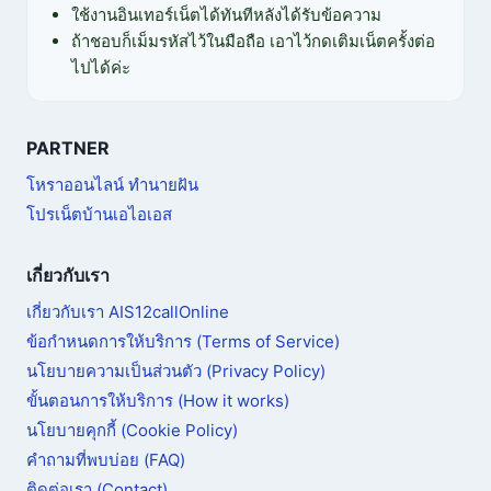
ใช้งานอินเทอร์เน็ตได้ทันทีหลังได้รับข้อความ
ถ้าชอบก็เม็มรหัสไว้ในมือถือ เอาไว้กดเติมเน็ตครั้งต่อ
ไปได้ค่ะ
PARTNER
โหราออนไลน์ ทำนายฝัน
โปรเน็ตบ้านเอไอเอส
เกี่ยวกับเรา
เกี่ยวกับเรา AIS12callOnline
ข้อกำหนดการให้บริการ (Terms of Service)
นโยบายความเป็นส่วนตัว (Privacy Policy)
ขั้นตอนการให้บริการ (How it works)
นโยบายคุกกี้ (Cookie Policy)
คำถามที่พบบ่อย (FAQ)
ติดต่อเรา (Contact)