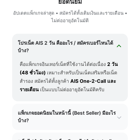
ยอดนิยม
อัปเดตแพ็กเกจล่าสุด • สมัครได้ทั้งเติมเงินและรายเดือน •
ไม่ต่ออายุอัตโนมัติ
โปรเน็ต AIS 2 วัน คืออะไร / สมัครเบอร์ไหนได้
บ้าง?
คือแพ็กเกจอินเทอร์เน็ตที่ใช้งานได้ต่อเนื่อง
2 วัน
(48 ชั่วโมง)
เหมาะสำหรับเป็นเน็ตเสริมหรือเน็ต
สำรอง สมัครได้ทั้งลูกค้า
AIS One-2-Call และ
รายเดือน
เป็นแบบไม่ต่ออายุอัตโนมัติครับ
แพ็กเกจยอดนิยมในหน้านี้ (Best Seller) มีอะไร
บ้าง?