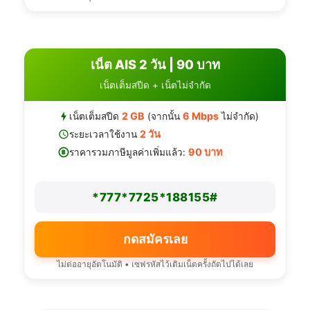
เน็ต AIS 2 วัน | 90 บาท
เน็ตเต็มสปีด + เน็ตไม่จำกัด
2 GB
6 Mbps
เน็ตเต็มสปีด
(จากนั้น
ไม่จำกัด)
2 วัน
ระยะเวลาใช้งาน
90 บาท
ราคารวมภาษีมูลค่าเพิ่มแล้ว:
฿
*777*7725*188155#
กดสมัครเลย
ไม่ต่ออายุอัตโนมัติ • เซฟรหัสไว้เติมเน็ตครั้งถัดไปได้เลย