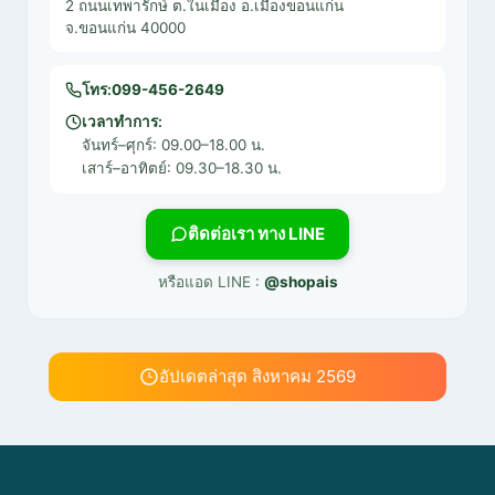
2 ถนนเทพารักษ์ ต.ในเมือง อ.เมืองขอนแก่น
จ.ขอนแก่น 40000
โทร:
099-456-2649
เวลาทำการ:
จันทร์–ศุกร์: 09.00–18.00 น.
เสาร์–อาทิตย์: 09.30–18.30 น.
ติดต่อเรา ทาง LINE
หรือแอด LINE :
@shopais
อัปเดตล่าสุด สิงหาคม 2569