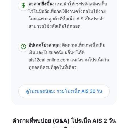
สะดวกยิ่งขึ้น:
แนะนำให้เซฟรหัสสมัครเก็บ
ไว้ในมือถือเพื่อกดใช้งานครั้งต่อไปได้ง่าย
โดยเฉพาะลูกค้าที่ซื้อเน็ต AIS เป็นประจำ
สามารถใช้รหัสเดิมได้ตลอด
อัปเดตโปรล่าสุด:
ติดตามแพ็กเกจเน็ตเติม
เงินและโปรยอดนิยมอื่นๆ ได้ที่
ais12callonline.com แหล่งรวมโปรเน็ตวัน
ทูคอลที่ครบที่สุดในที่เดียว
ดูโปรยอดนิยม: รวมโปรเน็ต AIS 30 วัน
คำถามที่พบบ่อย (Q&A) โปรเน็ต AIS 2 วัน