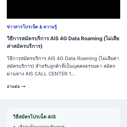
ข่าวสารโปรเน็ต & ความรู้
วิธีการสมัครบริการ AIS 4G Data Roaming (ไม่เสีย
ค่าสมัครบริการ)
วิธีการสมัครบริการ AIS 4G Data Roaming (ไม่เสียค่า
สมัครบริการ) สำหรับลูกค้าที่เป็นบุคคลธรรมดา สมัคร
ผ่านทาง AIS CALL CENTER 1…
วิธี
อ่านต่อ
การ
สมัคร
บริการ
AIS
4G
วิธีสมัครโปรเน็ต AIS
DATA
เลือกแพ็กเกจตามต้องการ
ROAMING