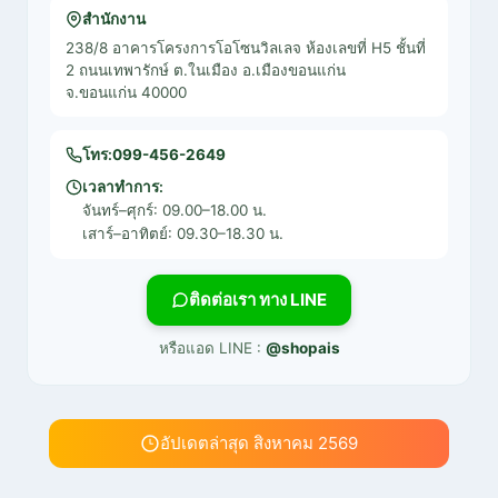
สำนักงาน
238/8 อาคารโครงการโอโซนวิลเลจ ห้องเลขที่ H5 ชั้นที่
2 ถนนเทพารักษ์ ต.ในเมือง อ.เมืองขอนแก่น
จ.ขอนแก่น 40000
โทร:
099-456-2649
เวลาทำการ:
จันทร์–ศุกร์: 09.00–18.00 น.
เสาร์–อาทิตย์: 09.30–18.30 น.
ติดต่อเรา ทาง LINE
หรือแอด LINE :
@shopais
อัปเดตล่าสุด สิงหาคม 2569