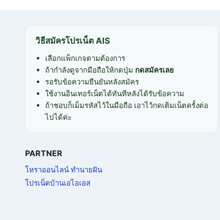
เน็ต
4MBPS
ไม่
จำกัด
วิธีสมัครโปรเน็ต AIS
เล่น
ครบ
เลือกแพ็กเกจตามต้องการ
7วัน
ถ้ากำลังดูจากมือถือให้กดปุ่ม
กดสมัครเลย
และ
รอรับข้อความยืนยันหลังสมัคร
30
ใช้งานอินเทอร์เน็ตได้ทันทีหลังได้รับข้อความ
วัน
ถ้าชอบก็เม็มรหัสไว้ในมือถือ เอาไว้กดเติมเน็ตครั้งต่อ
[เห
ไปได้ค่ะ
มาๆ]
PARTNER
โหราออนไลน์ ทำนายฝัน
โปรเน็ตบ้านเอไอเอส