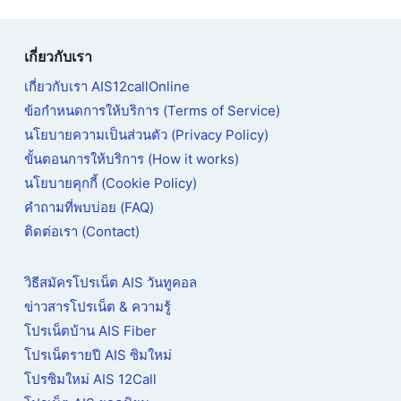
เกี่ยวกับเรา
เกี่ยวกับเรา AIS12callOnline
ข้อกำหนดการให้บริการ (Terms of Service)
นโยบายความเป็นส่วนตัว (Privacy Policy)
ขั้นตอนการให้บริการ (How it works)
นโยบายคุกกี้ (Cookie Policy)
คำถามที่พบบ่อย (FAQ)
ติดต่อเรา (Contact)
วิธีสมัครโปรเน็ต AIS วันทูคอล
ข่าวสารโปรเน็ต & ความรู้
โปรเน็ตบ้าน AIS Fiber
โปรเน็ตรายปี AIS ซิมใหม่
โปรซิมใหม่ AIS 12Call