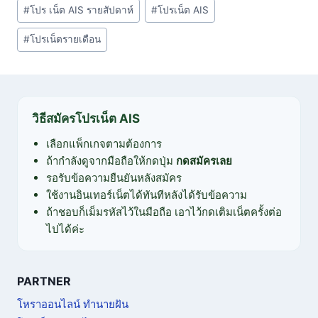
#
โปร เน็ต AIS รายสัปดาห์
#
โปรเน็ต AIS
#
โปรเน็ตรายเดือน
วิธีสมัครโปรเน็ต AIS
เลือกแพ็กเกจตามต้องการ
ถ้ากำลังดูจากมือถือให้กดปุ่ม
กดสมัครเลย
รอรับข้อความยืนยันหลังสมัคร
ใช้งานอินเทอร์เน็ตได้ทันทีหลังได้รับข้อความ
ถ้าชอบก็เม็มรหัสไว้ในมือถือ เอาไว้กดเติมเน็ตครั้งต่อ
ไปได้ค่ะ
PARTNER
โหราออนไลน์ ทำนายฝัน