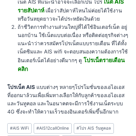
เน็ต AIS
เน็ต AIS ที่แนะนำอาจจะเลือกเป็น โปร
รายสัปดาห์
เผื่อว่าสัปดาห์ไหนไม่ค่อยได้ใช้งาน
หรือวันหยุดยาวจะได้ประหยัดเงินด้วย
ถ้าชีวิตการทำงานส่วนใหญ่ที่ได้ใช้อินเตอร์เน็ต อยู่
นอกบ้าน ใช้เน็ตแบบต่อเนื่อง หรือติดต่อธุรกิจต่างๆ
แนะนำว่าควรสมัครโปรเน็ตแบบรายเดือน ที่ได้ทั้ง
เน็ตซิมและ AIS wifi จะตอบสนองความต้องการใช้
โปรเน็ตรายเดือน
อินเตอร์เน็ตได้อย่างดีมากๆ ดู
คลิก
โปรเน็ต AIS
แบบต่างๆ หลายๆโปรโมชั่นของเอไอเอส
ที่ออกมาล้วนเพื่อเพิ่มทางเลือกให้กับลูกค้าของเอไอเอส
และวันทูคอล และในอนาคตจะมีการใช้งานเน็ตระบบ
4G ซึ่งจะทำให้ความเร็วของอินเตอร์เพิ่มขึ้นอีกมาก
Post
#
AIS WiFi
#
AIS12callOnline
#
โปร AIS วันทูคอล
Tags: