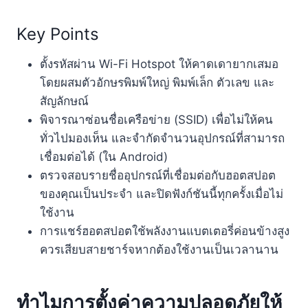
Key Points
ทำไมการตั้งค่าความปลอดภัยให้ฮอตสปอต AIS จึง
Key Points
สำคัญ?
ตั้งรหัสผ่าน Wi-Fi Hotspot ให้คาดเดายากเสมอ
วิธีตั้งค่าแชร์ฮอตสปอต AIS ให้ปลอดภัย (Step-by-
โดยผสมตัวอักษรพิมพ์ใหญ่ พิมพ์เล็ก ตัวเลข และ
Step)
สัญลักษณ์
พิจารณาซ่อนชื่อเครือข่าย (SSID) เพื่อไม่ให้คน
สำหรับผู้ใช้งาน iPhone (iOS)
ทั่วไปมองเห็น และจำกัดจำนวนอุปกรณ์ที่สามารถ
สำหรับผู้ใช้งาน Android
เชื่อมต่อได้ (ใน Android)
ตรวจสอบรายชื่ออุปกรณ์ที่เชื่อมต่อกับฮอตสปอต
เทคนิคเพิ่มเติม: ป้องกันการแอบใช้เน็ตขั้นสูง
ของคุณเป็นประจำ และปิดฟังก์ชันนี้ทุกครั้งเมื่อไม่
คำถามที่พบบ่อย (FAQ)
ใช้งาน
การแชร์ฮอตสปอตใช้พลังงานแบตเตอรี่ค่อนข้างสูง
แชร์ฮอตสปอต AIS กินแบตเยอะไหม?
ควรเสียบสายชาร์จหากต้องใช้งานเป็นเวลานาน
ตั้งรหัสผ่านยากๆ แล้วยังโดนแอบใช้ได้อีกไหม?
จำกัดความเร็วของคนที่มาเชื่อมต่อได้หรือไม่?
ทำไมการตั้งค่าความปลอดภัยให้