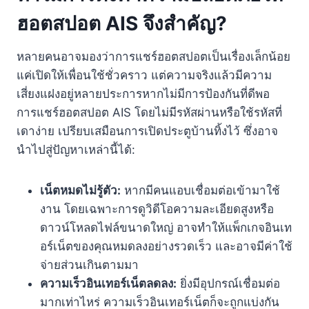
ถ้าเน็ตหมดแพ็กเกจตอนแชร์ฮอตสปอตจะเกิดอะไรขึ้น?
ฮอตสปอต AIS จึงสำคัญ?
หลายคนอาจมองว่าการแชร์ฮอตสปอตเป็นเรื่องเล็กน้อย
แค่เปิดให้เพื่อนใช้ชั่วคราว แต่ความจริงแล้วมีความ
เสี่ยงแฝงอยู่หลายประการหากไม่มีการป้องกันที่ดีพอ
การแชร์ฮอตสปอต AIS โดยไม่มีรหัสผ่านหรือใช้รหัสที่
เดาง่าย เปรียบเสมือนการเปิดประตูบ้านทิ้งไว้ ซึ่งอาจ
นำไปสู่ปัญหาเหล่านี้ได้:
เน็ตหมดไม่รู้ตัว:
หากมีคนแอบเชื่อมต่อเข้ามาใช้
งาน โดยเฉพาะการดูวิดีโอความละเอียดสูงหรือ
ดาวน์โหลดไฟล์ขนาดใหญ่ อาจทำให้แพ็กเกจอินเท
อร์เน็ตของคุณหมดลงอย่างรวดเร็ว และอาจมีค่าใช้
จ่ายส่วนเกินตามมา
ความเร็วอินเทอร์เน็ตลดลง:
ยิ่งมีอุปกรณ์เชื่อมต่อ
มากเท่าไหร่ ความเร็วอินเทอร์เน็ตก็จะถูกแบ่งกัน