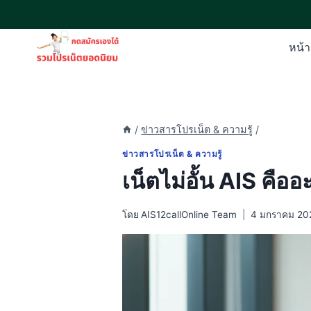
Skip
to
content
หน้
/
ข่าวสารโปรเน็ต & ความรู้
/
ข่าวสารโปรเน็ต & ความรู้
เน็ตไม่อั้น AIS คื
โดย
AIS12callOnline Team
4 มกราคม 20