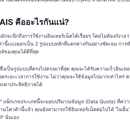
น AIS คืออะไรกันแน่?
คนมักจะนึกถึงการใช้งานอินเทอร์เน็ตได้เรื่อยๆ โดยไม่ต้องกังวลว
่านี้แบ่งออกเป็น 2 รูปแบบหลักที่แตกต่างกันอย่างชัดเจน กา
์ของคุณได้ดีที่สุด
ซึ่งเป็นรูปแบบที่ตรงไปตรงมาที่สุด คุณจะได้รับความเร็วอินเทอร
ระยะเวลาการใช้งาน ไม่ว่าคุณจะใช้ข้อมูลไปมากเท่าไหร่ คว
าดเดาประสิทธิภาพได้
’
แพ็กเกจประเภทนี้จะมอบปริมาณข้อมูล (Data Quota) ที่ความ
ามโควต้านี้แล้ว คุณยังสามารถใช้อินเทอร์เน็ตต่อไปได้ ‘ไม่อั
UP นั่นเอง