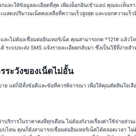
ะดวกและให้ข้อมูลละเอียดที่สุด เพียงล็อกอินเข้าแอป คุณจะเห็
อปจะแสดงปริมาณเน็ตคงเหลือที่ความเร็วสูงสุด และบอกความเร็วท
ร็วและไม่ต้องเชื่อมต่ออินเทอร์เน็ต คุณสามารถกด *121# แล้ว
 ระบบจะส่ง SMS แจ้งรายละเอียดกลับมา ซึ่งเป็นวิธีที่ง่ายสำหร
รระวังของเน็ตไม่อั้น
 แต่ก็มีทั้งข้อดีและข้อที่ควรพิจารณา เพื่อให้คุณตัดสินใจเลื
าบริการในราคาคงที่ทุกเดือน ไม่ต้องกังวลเรื่องค่าใช้จ่ายส่วน
บบไหน คุณก็ยังสามารถเชื่อมต่ออินเทอร์เน็ตได้ตลอดเวลา ไม่ต