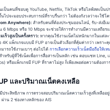
เป็นคนที่ชอบดู YouTube, Netflix, TikTok หรือไลฟ์สดเป็นประ
ขึ้นไปจะมอบประสบการณ์ที่ราบรื่นกว่า ไม่ต้องกังวลว่าจะใช้โคว
from Anywhere):
สำหรับคนที่ต้องประชุมออนไลน์, รับ-ส่งอีเ
เช่น 6 Mbps หรือ 10 Mbps จะช่วยให้การทำงานมีความเสถียรแล
ร็วสูงเป็นครั้งคราว:
หากคุณใช้งานเน็ตไม่หนักมากในแต่ละวั
 4K แพ็กเกจแบบมี FUP อาจเป็นตัวเลือกที่คุ้มค่ากว่า เพราะคุ
สามารถใช้งานเบาๆ ต่อไปได้
การเลือกความเร็วเน็ตมือถือให้เ
ำหรับผู้ที่ใช้เน็ตเพื่อการสื่อสารเป็นหลัก เช่น ตอบแชท Line,
bps) หรือแพ็กเกจมี FUP ที่ราคาไม่สูง ก็เพียงพอต่อความต้องกา
FUP และปริมาณเน็ตคงเหลือ
มีประสิทธิภาพ การตรวจสอบปริมาณเน็ตความเร็วสูงที่เหลืออยู
ยๆ ผ่าน 2 ช่องทางหลักของ AIS