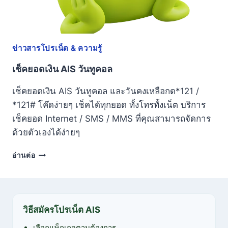
ข่าวสารโปรเน็ต & ความรู้
เช็คยอดเงิน AIS วันทูคอล
เช็คยอดเงิน AIS วันทูคอล และวันคงเหลือกด*121 /
*121# โค๊ดง่ายๆ เช็คได้ทุกยอด ทั้งโทรทั้งเน็ต บริการ
เช็คยอด Internet / SMS / MMS ที่คุณสามารถจัดการ
ด้วยตัวเองได้ง่ายๆ
เช็ค
อ่านต่อ
ยอด
เงิน
AIS
วัน
ทู
วิธีสมัครโปรเน็ต AIS
คอล
เลือกแพ็กเกจตามต้องการ