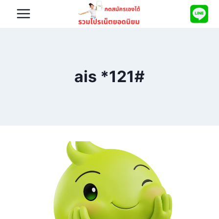
Skip
to
content
ais *121#