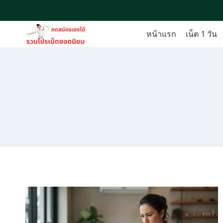
Skip
to
content
หน้าแรก
เน็ต 1 วัน