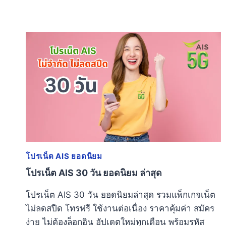
AIS
7
วัน
ราคา
คุ้ม
ไหม
เมื่อ
เทียบ
กับ
30
วัน
โปรเน็ต AIS ยอดนิยม
โปรเน็ต AIS 30 วัน ยอดนิยม ล่าสุด
โปรเน็ต AIS 30 วัน ยอดนิยมล่าสุด รวมแพ็กเกจเน็ต
ไม่ลดสปีด โทรฟรี ใช้งานต่อเนื่อง ราคาคุ้มค่า สมัคร
ง่าย ไม่ต้องล็อกอิน อัปเดตใหม่ทุกเดือน พร้อมรหัส