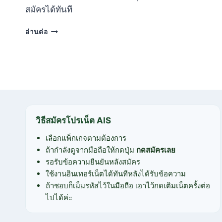
สมัครได้ทันที
โปร
อ่านต่อ
เน็ต
AIS
30
วัน
ยอด
นิยม
ล่าสุด
วิธีสมัครโปรเน็ต AIS
เลือกแพ็กเกจตามต้องการ
ถ้ากำลังดูจากมือถือให้กดปุ่ม
กดสมัครเลย
รอรับข้อความยืนยันหลังสมัคร
ใช้งานอินเทอร์เน็ตได้ทันทีหลังได้รับข้อความ
ถ้าชอบก็เม็มรหัสไว้ในมือถือ เอาไว้กดเติมเน็ตครั้งต่อ
ไปได้ค่ะ