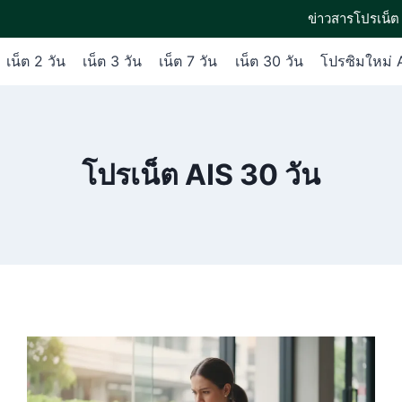
ข่าวสารโปรเน็ต 
เน็ต 2 วัน
เน็ต 3 วัน
เน็ต 7 วัน
เน็ต 30 วัน
โปรซิมใหม่ 
โปรเน็ต AIS 30 วัน