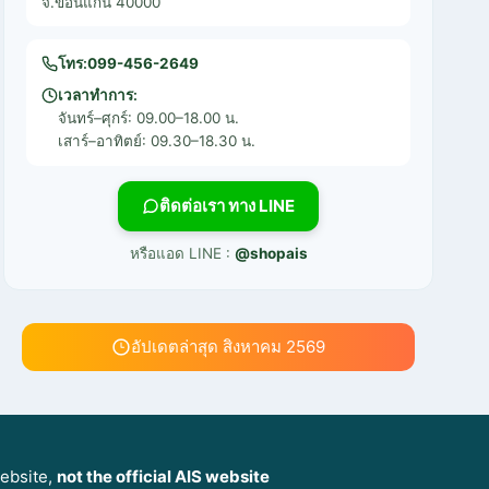
จ.ขอนแก่น 40000
โทร:
099-456-2649
เวลาทำการ:
จันทร์–ศุกร์: 09.00–18.00 น.
เสาร์–อาทิตย์: 09.30–18.30 น.
ติดต่อเรา ทาง LINE
หรือแอด LINE :
@shopais
อัปเดตล่าสุด สิงหาคม 2569
website,
not the official AIS website