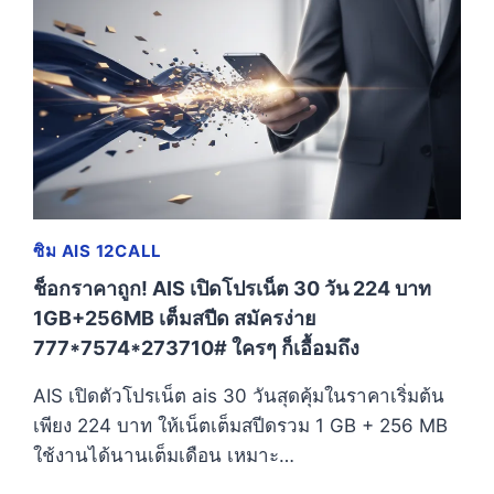
วัน
เต็ม
สปีด
X
GB
แล้ว
ต่อ
เนื่อง
คือ
อะไร
ซิม AIS 12CALL
ช็อกราคาถูก! AIS เปิดโปรเน็ต 30 วัน 224 บาท
1GB+256MB เต็มสปีด สมัครง่าย
777*7574*273710# ใครๆ ก็เอื้อมถึง
AIS เปิดตัวโปรเน็ต ais 30 วันสุดคุ้มในราคาเริ่มต้น
เพียง 224 บาท ให้เน็ตเต็มสปีดรวม 1 GB + 256 MB
ใช้งานได้นานเต็มเดือน เหมาะ…