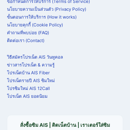
ข้อกำหนดการให้บริการ (Terms of Service)
นโยบายความเป็นส่วนตัว (Privacy Policy)
ขั้นตอนการให้บริการ (How it works)
นโยบายคุกกี้ (Cookie Policy)
คำถามที่พบบ่อย (FAQ)
ติดต่อเรา (Contact)
วิธีสมัครโปรเน็ต AIS วันทูคอล
ข่าวสารโปรเน็ต & ความรู้
โปรเน็ตบ้าน AIS Fiber
โปรเน็ตรายปี AIS ซิมใหม่
โปรซิมใหม่ AIS 12Call
โปรเน็ต AIS ยอดนิยม
สั่งซื้อซิม AIS | ติดเน็ตบ้าน | เราเตอร์ใส่ซิม