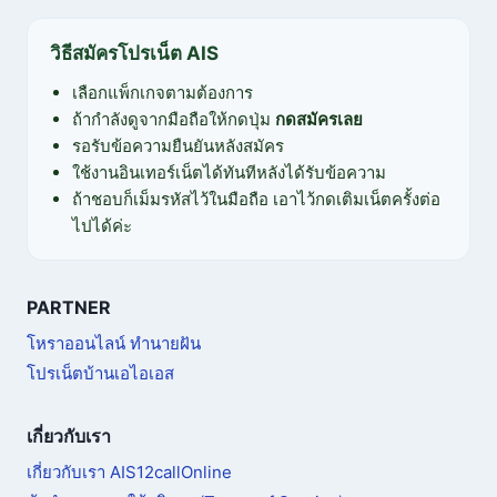
เน็ต
AIS
วิธีสมัครโปรเน็ต AIS
ราย
เลือกแพ็กเกจตามต้องการ
เดือน
แบบ
ถ้ากำลังดูจากมือถือให้กดปุ่ม
กดสมัครเลย
ไม่
รอรับข้อความยืนยันหลังสมัคร
ลด
ใช้งานอินเทอร์เน็ตได้ทันทีหลังได้รับข้อความ
ส
ถ้าชอบก็เม็มรหัสไว้ในมือถือ เอาไว้กดเติมเน็ตครั้งต่อ
ปี
ไปได้ค่ะ
ดล่า
สุด
PARTNER
โหราออนไลน์ ทำนายฝัน
โปรเน็ตบ้านเอไอเอส
เกี่ยวกับเรา
เกี่ยวกับเรา AIS12callOnline