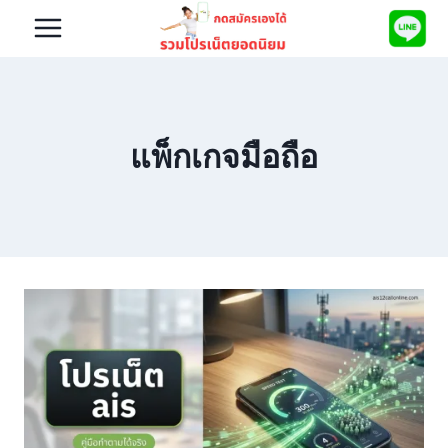
Skip
to
content
แพ็กเกจมือถือ