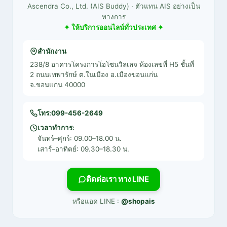
Ascendra Co., Ltd. (AIS Buddy) · ตัวแทน AIS อย่างเป็น
ทางการ
✦ ให้บริการออนไลน์ทั่วประเทศ ✦
สำนักงาน
238/8 อาคารโครงการโอโซนวิลเลจ ห้องเลขที่ H5 ชั้นที่
2 ถนนเทพารักษ์ ต.ในเมือง อ.เมืองขอนแก่น
จ.ขอนแก่น 40000
โทร:
099-456-2649
เวลาทำการ:
จันทร์–ศุกร์: 09.00–18.00 น.
เสาร์–อาทิตย์: 09.30–18.30 น.
ติดต่อเรา ทาง LINE
หรือแอด LINE :
@shopais