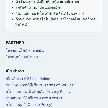
ราย
ถ้ากำลังดูจากมือถือให้กดปุ่ม
กดสมัครเลย
เดือน
รอรับข้อความยืนยันหลังสมัคร
เน็ต
ใช้งานอินเทอร์เน็ตได้ทันทีหลังได้รับข้อความ
4G
ถ้าชอบก็เม็มรหัสไว้ในมือถือ เอาไว้กดเติมเน็ตครั้งต่อ
ไม่
ไปได้ค่ะ
ลด
สปีด[โปร
เสริม]
PARTNER
โหราออนไลน์ ทำนายฝัน
โปรเน็ตบ้านเอไอเอส
เกี่ยวกับเรา
เกี่ยวกับเรา AIS12callOnline
ข้อกำหนดการให้บริการ (Terms of Service)
นโยบายความเป็นส่วนตัว (Privacy Policy)
ขั้นตอนการให้บริการ (How it works)
นโยบายคุกกี้ (Cookie Policy)