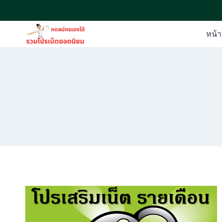
Skip
to
content
หน้