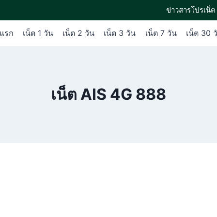
ข่าวสารโปรเน็ต 
าแรก
เน็ต 1 วัน
เน็ต 2 วัน
เน็ต 3 วัน
เน็ต 7 วัน
เน็ต 30 ว
เน็ต AIS 4G 888