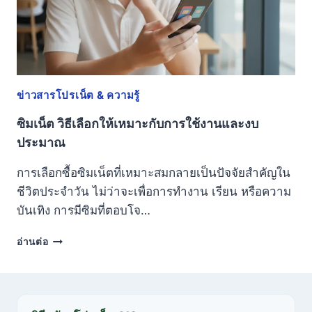
แบบ
ไหน
คุ้ม
กว่า
กัน
ข่าวสารโปรเน็ต & ความรู้
ซิมเน็ต วิธีเลือกให้เหมาะกับการใช้งานและงบ
ประมาณ
การเลือกซื้อซิมเน็ตที่เหมาะสมกลายเป็นปัจจัยสำคัญใน
ชีวิตประจำวัน ไม่ว่าจะเพื่อการทำงาน เรียน หรือความ
บันเทิง การมีซิมที่ตอบโจ…
ซิ
อ่านต่อ
ม
เน็ต
วิธี
เลือก
ให้