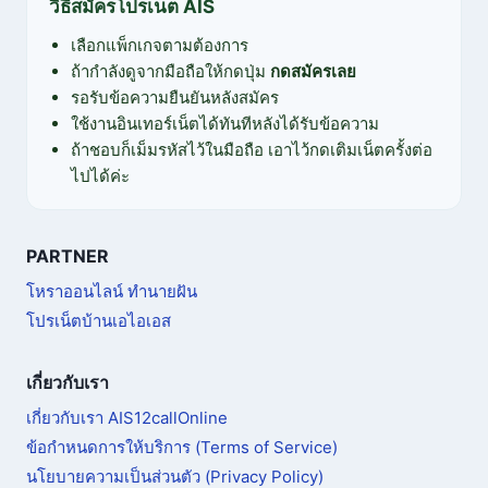
วิธีสมัครโปรเน็ต AIS
เหมาะ
เลือกแพ็กเกจตามต้องการ
กับ
การ
ถ้ากำลังดูจากมือถือให้กดปุ่ม
กดสมัครเลย
ใช้
รอรับข้อความยืนยันหลังสมัคร
งาน
ใช้งานอินเทอร์เน็ตได้ทันทีหลังได้รับข้อความ
และ
ถ้าชอบก็เม็มรหัสไว้ในมือถือ เอาไว้กดเติมเน็ตครั้งต่อ
งบ
ไปได้ค่ะ
ประมาณ
PARTNER
โหราออนไลน์ ทำนายฝัน
โปรเน็ตบ้านเอไอเอส
เกี่ยวกับเรา
เกี่ยวกับเรา AIS12callOnline
ข้อกำหนดการให้บริการ (Terms of Service)
นโยบายความเป็นส่วนตัว (Privacy Policy)