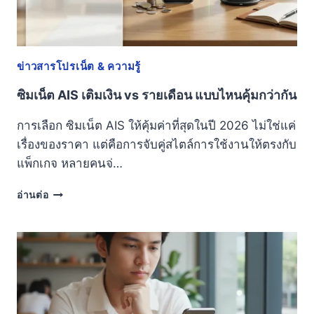
ข่าวสารโปรเน็ต & ความรู้
ซิมเน็ต AIS เติมเงิน vs รายเดือน แบบไหนคุ้มกว่ากัน
การเลือก ซิมเน็ต AIS ให้คุ้มค่าที่สุดในปี 2026 ไม่ใช่แค่
เรื่องของราคา แต่คือการจับคู่สไตล์การใช้งานให้ตรงกับ
แพ็กเกจ หลายคนจ่…
ซิ
อ่านต่อ
ม
เน็ต
AIS
เติม
เงิน
VS
ราย
เดือน