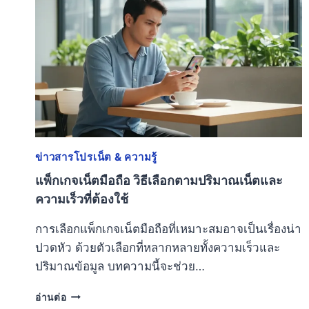
ไม่
อั้น
ใช้ได้
แรง
ตลอด
เวลา
ข่าวสารโปรเน็ต & ความรู้
แพ็กเกจเน็ตมือถือ วิธีเลือกตามปริมาณเน็ตและ
ความเร็วที่ต้องใช้
การเลือกแพ็กเกจเน็ตมือถือที่เหมาะสมอาจเป็นเรื่องน่า
ปวดหัว ด้วยตัวเลือกที่หลากหลายทั้งความเร็วและ
ปริมาณข้อมูล บทความนี้จะช่วย…
แพ็ก
อ่านต่อ
เก