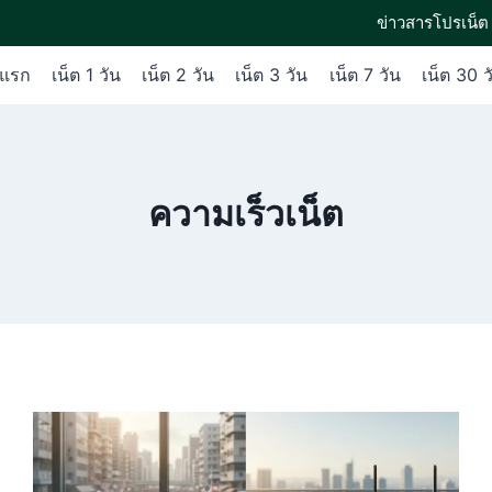
ข่าวสารโปรเน็ต 
าแรก
เน็ต 1 วัน
เน็ต 2 วัน
เน็ต 3 วัน
เน็ต 7 วัน
เน็ต 30 ว
ความเร็วเน็ต