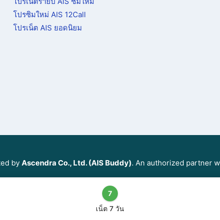
โปรเน็ตรายปี AIS ซิมใหม่
โปรซิมใหม่ AIS 12Call
โปรเน็ต AIS ยอดนิยม
ted by
Ascendra Co., Ltd. (AIS Buddy)
. An authorized partner 
7
เน็ต 7 วัน