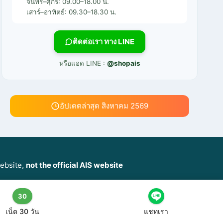
จันทร์–ศุกร์: 09.00–18.00 น.
เสาร์–อาทิตย์: 09.30–18.30 น.
ติดต่อเรา ทาง LINE
หรือแอด LINE :
@shopais
อัปเดตล่าสุด สิงหาคม 2569
website,
not the official AIS website
30
เน็ต 30 วัน
แชทเรา