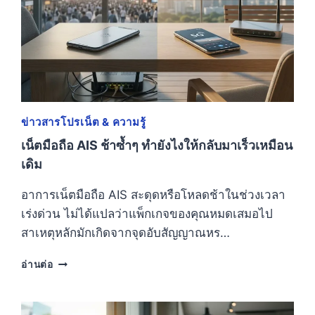
ข่าวสารโปรเน็ต & ความรู้
เน็ตมือถือ AIS ช้าซ้ำๆ ทำยังไงให้กลับมาเร็วเหมือน
เดิม
อาการเน็ตมือถือ AIS สะดุดหรือโหลดช้าในช่วงเวลา
เร่งด่วน ไม่ได้แปลว่าแพ็กเกจของคุณหมดเสมอไป
สาเหตุหลักมักเกิดจากจุดอับสัญญาณหร…
เน็ต
อ่านต่อ
มือ
ถือ
AIS