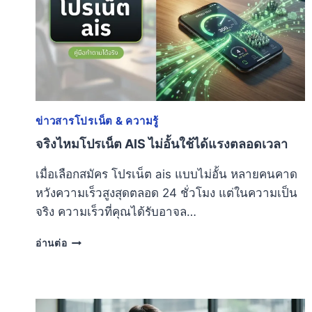
ข่าวสารโปรเน็ต & ความรู้
จริงไหมโปรเน็ต AIS ไม่อั้นใช้ได้แรงตลอดเวลา
เมื่อเลือกสมัคร โปรเน็ต ais แบบไม่อั้น หลายคนคาด
หวังความเร็วสูงสุดตลอด 24 ชั่วโมง แต่ในความเป็น
จริง ความเร็วที่คุณได้รับอาจล…
จริง
อ่านต่อ
ไหม
โปร
เน็ต
AIS