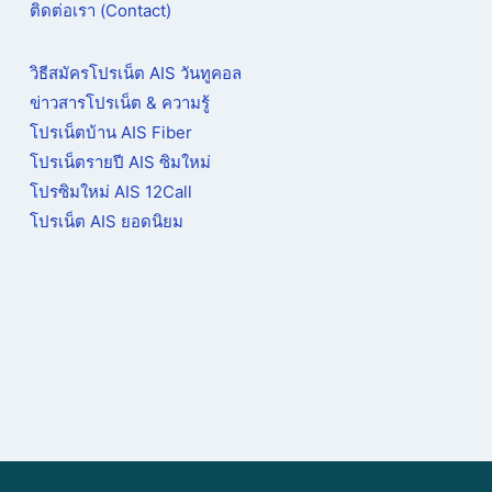
ติดต่อเรา (Contact)
วิธีสมัครโปรเน็ต AIS วันทูคอล
ข่าวสารโปรเน็ต & ความรู้
โปรเน็ตบ้าน AIS Fiber
โปรเน็ตรายปี AIS ซิมใหม่
โปรซิมใหม่ AIS 12Call
โปรเน็ต AIS ยอดนิยม