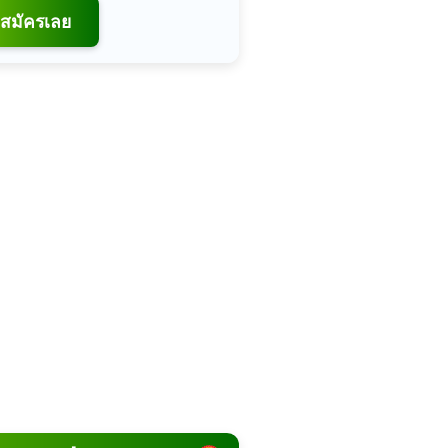
สมัครเลย