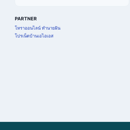
PARTNER
โหราออนไลน์ ทำนายฝัน
โปรเน็ตบ้านเอไอเอส