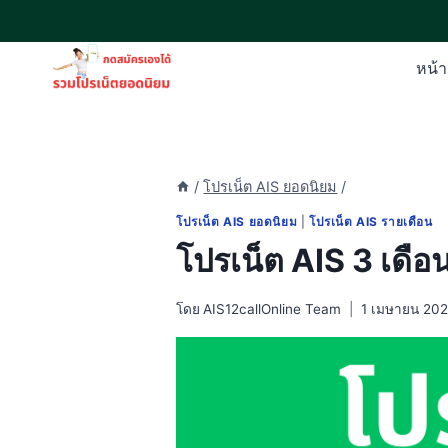
Skip
to
content
หน้
/
โปรเน็ต AIS ยอดนิยม
/
โปรเน็ต AIS ยอดนิยม
|
โปรเน็ต AIS รายเดือน
โปรเน็ต AIS 3 เดือน
โดย
AIS12callOnline Team
1 เมษายน 20