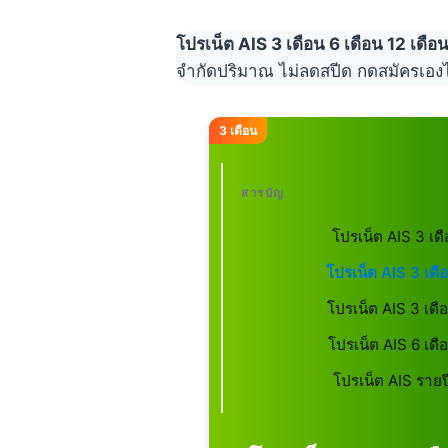
โปรเน็ต AIS 3 เดือน 6 เดือน 12 เดือน
จำกัดปริมาณ ไม่ลดสปีด กดสมัครเองไ
3 เดือน
สารบัญ
โปรเน็ต AIS 3 เด
โปรเน็ต AIS 3 เดื
โปรเน็ต AIS 3 เดื
โปรเน็ต AIS 6 เดื
โปรเน็ต AIS รายป