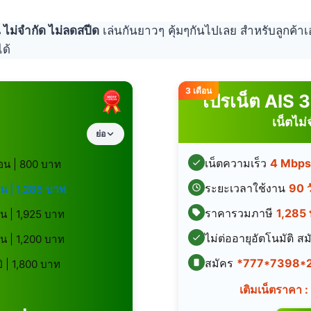
 ไม่จำกัด ไม่ลดสปีด
เล่นกันยาวๆ คุ้มๆกันไปเลย สำหรับลูกค้าเอ
ด้
3 เดือน
โปรเน็ต AIS 3
เน็ตไม
ย่อ
เน็ตความเร็ว
4 Mbps
ือน | 800 บาท
ระยะเวลาใช้งาน
90 ว
อน | 1,285 บาท
ราคารวมภาษี
1,285
อน | 1,925 บาท
฿
ไม่ต่ออายุอัตโนมัติ สม
อน | 1,200 บาท
สมัคร
*777*7398*
ี | 1,800 บาท
เติมเน็ตราคา :