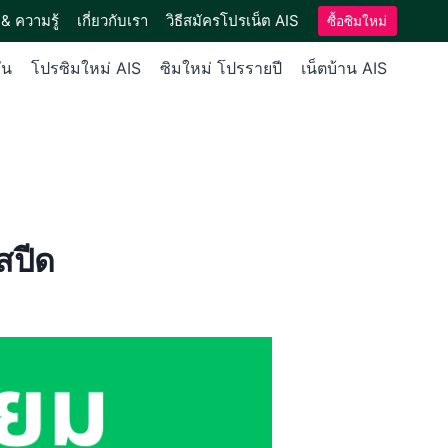
& ความรู้
เกี่ยวกับเรา
วิธีสมัครโปรเน็ต AIS
ซื้อซิมใหม่
ัน
โปรซิมใหม่ AIS
ซิมใหม่ โปรรายปี
เน็ตบ้าน AIS
สปีด