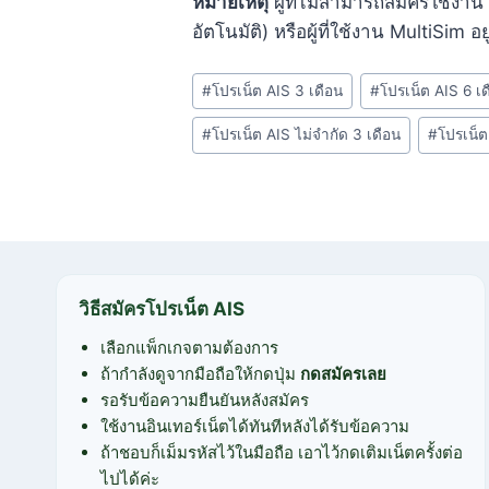
หมายเหตุ
ผู้ที่ไม่สามารถสมัครใช้งาน
อัตโนมัติ) หรือผู้ที่ใช้งาน MultiSim อยู
Post
#
โปรเน็ต AIS 3 เดือน
#
โปรเน็ต AIS 6 เ
Tags:
#
โปรเน็ต AIS ไม่จำกัด 3 เดือน
#
โปรเน็ต
วิธีสมัครโปรเน็ต AIS
เลือกแพ็กเกจตามต้องการ
ถ้ากำลังดูจากมือถือให้กดปุ่ม
กดสมัครเลย
รอรับข้อความยืนยันหลังสมัคร
ใช้งานอินเทอร์เน็ตได้ทันทีหลังได้รับข้อความ
ถ้าชอบก็เม็มรหัสไว้ในมือถือ เอาไว้กดเติมเน็ตครั้งต่อ
ไปได้ค่ะ