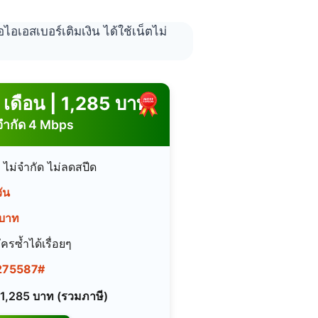
ไอเอสเบอร์เติมเงิน ได้ใช้เน็ตไม่
 เดือน | 1,285 บาท
่จำกัด 4 Mbps
ไม่จำกัด ไม่ลดสปีด
ัน
 บาท
ัครซ้ำได้เรื่อยๆ
275587#
1,285 บาท (รวมภาษี)