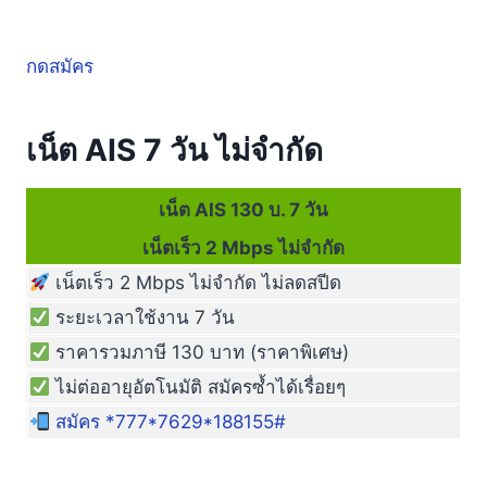
กดสมัคร
เน็ต AIS 7 วัน ไม่จำกัด
เน็ต AIS
130 บ. 7 วัน
เน็ตเร็ว 2 Mbps ไม่จำกัด
เน็ตเร็ว 2 Mbps ไม่จำกัด ไม่ลดสปีด
ระยะเวลาใช้งาน 7 วัน
ราคารวมภาษี 130 บาท (ราคาพิเศษ)
ไม่ต่ออายุอัตโนมัติ สมัครซ้ำได้เรื่อยๆ
สมัคร *777*7629*188155#