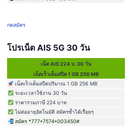
กดสมัคร
โปรเน็ต AIS 5G 30 วัน
เน็ต AIS
224 บ. 30 วัน
เน็ตเร็วเต็มสปีด 1 GB 256 MB
เน็ตเร็วเต็มสปีดปริมาณ 1 GB 256 MB
ระยะเวลาใช้งาน 30 วัน
ราคารวมภาษี 224 บาท
ไม่ต่ออายุอัตโนมัติ สมัครซ้ำได้เรื่อยๆ
สมัคร *777*7574*003450#