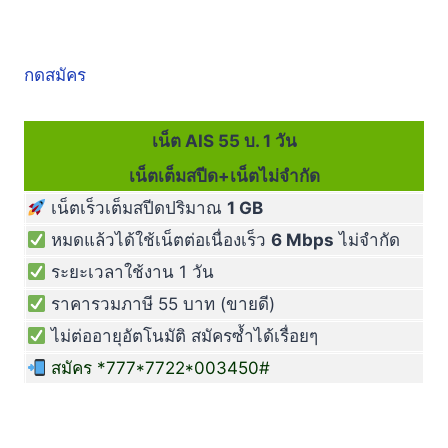
กดสมัคร
เน็ต AIS
55 บ. 1 วัน
เน็ตเต็มสปีด+เน็ตไม่จำกัด
เน็ตเร็วเต็มสปีดปริมาณ
1 GB
หมดแล้วได้ใช้เน็ตต่อเนื่องเร็ว
6 Mbps
ไม่จำกัด
ระยะเวลาใช้งาน 1 วัน
ราคารวมภาษี 55 บาท (ขายดี)
ไม่ต่ออายุอัตโนมัติ สมัครซ้ำได้เรื่อยๆ
สมัคร *777*7722*003450#