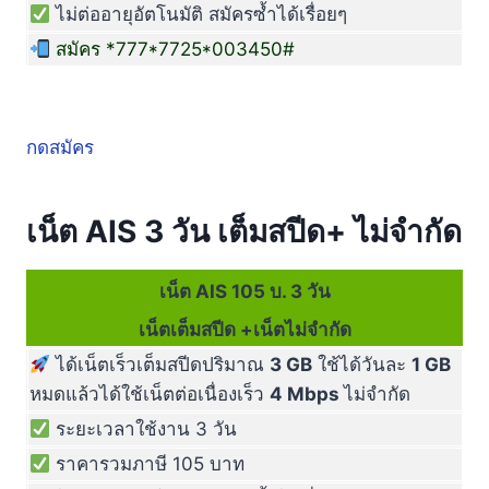
ไม่ต่ออายุอัตโนมัติ สมัครซ้ำได้เรื่อยๆ
สมัคร *777*7725*003450#
กดสมัคร
เน็ต AIS 3 วัน เต็มสปีด+ ไม่จำกัด
เน็ต AIS
105 บ. 3 วัน
เน็ตเต็มสปีด +เน็ตไม่จำกัด
ได้เน็ตเร็วเต็มสปีดปริมาณ
3 GB
ใช้ได้วันละ
1 GB
หมดแล้วได้ใช้เน็ตต่อเนื่องเร็ว
4 Mbps
ไม่จำกัด
ระยะเวลาใช้งาน 3 วัน
ราคารวมภาษี 105 บาท