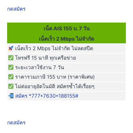
กดสมัคร
เน็ต AIS
155 บ. 7 วัน
เน็ตเร็ว 2 Mbps ไม่จำกัด
เน็ตเร็ว 2 Mbps ไม่จำกัด ไม่ลดสปีด
โทรฟรี 15 นาที ทุกเครือข่าย
ระยะเวลาใช้งาน 7 วัน
ราคารวมภาษี 155 บาท (ราคาพิเศษ)
ไม่ต่ออายุอัตโนมัติ สมัครซ้ำได้เรื่อยๆ
สมัคร *777*7630*188155#
กดสมัคร