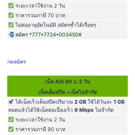
ระยะเวลาใช้งาน 2 วัน
ราคารวมภาษี 70 บาท
ไม่ต่ออายุอัตโนมัติ สมัครซ้ำได้เรื่อยๆ
สมัคร *777*7724*003450#
กดสมัคร
เน็ต AIS
90 บ. 2 วัน
เน็ตเต็มสปีด +เน็ตไม่จำกัด
ได้เน็ตเร็วเต็มสปีดปริมาณ
2 GB
ใช้ได้วันละ
1 GB
หมดแล้วได้ใช้เน็ตต่อเนื่องเร็ว
6
Mbps
ไม่จำกัด
ระยะเวลาใช้งาน 2 วัน
ราคารวมภาษี 90 บาท