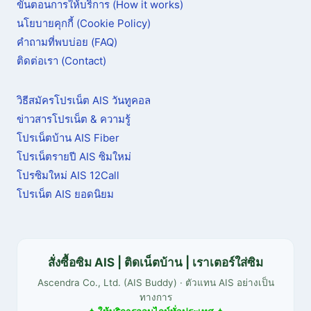
ขั้นตอนการให้บริการ (How it works)
นโยบายคุกกี้ (Cookie Policy)
คำถามที่พบบ่อย (FAQ)
ติดต่อเรา (Contact)
วิธีสมัครโปรเน็ต AIS วันทูคอล
ข่าวสารโปรเน็ต & ความรู้
โปรเน็ตบ้าน AIS Fiber
โปรเน็ตรายปี AIS ซิมใหม่
โปรซิมใหม่ AIS 12Call
โปรเน็ต AIS ยอดนิยม
สั่งซื้อซิม AIS | ติดเน็ตบ้าน | เราเตอร์ใส่ซิม
Ascendra Co., Ltd. (AIS Buddy) · ตัวแทน AIS อย่างเป็น
ทางการ