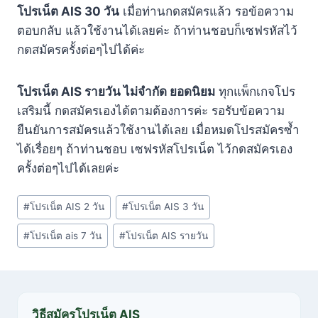
โปรเน็ต AIS 30 วัน
เมื่อท่านกดสมัครแล้ว รอข้อความ
ตอบกลับ แล้วใช้งานได้เลยค่ะ ถ้าท่านชอบก็เซฟรหัสไว้
กดสมัครครั้งต่อๆไปได้ค่ะ
โปรเน็ต AIS รายวัน ไม่จำกัด ยอดนิยม
ทุกแพ็กเกจโปร
เสริมนี้ กดสมัครเองได้ตามต้องการค่ะ รอรับข้อความ
ยืนยันการสมัครแล้วใช้งานได้เลย เมื่อหมดโปรสมัครซ้ำ
ได้เรื่อยๆ ถ้าท่านชอบ เซฟรหัสโปรเน็ต ไว้กดสมัครเอง
ครั้งต่อๆไปได้เลยค่ะ
Post
#
โปรเน็ต AIS 2 วัน
#
โปรเน็ต AIS 3 วัน
Tags:
#
โปรเน็ต ais 7 วัน
#
โปรเน็ต AIS รายวัน
วิธีสมัครโปรเน็ต AIS