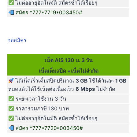
ไม่ต่ออายุอัตโนมัติ สมัครซ้ำได้เรื่อยๆ
สมัคร *777*7719*003450#
กดสมัคร
เน็ต AIS
130 บ. 3 วัน
เน็ตเต็มสปีด +เน็ตไม่จำกัด
ได้เน็ตเร็วเต็มสปีดปริมาณ
3 GB
ใช้ได้วันละ
1 GB
หมดแล้วได้ใช้เน็ตต่อเนื่องเร็ว
6
Mbps
ไม่จำกัด
ระยะเวลาใช้งาน 3 วัน
ราคารวมภาษี 130 บาท
ไม่ต่ออายุอัตโนมัติ สมัครซ้ำได้เรื่อยๆ
สมัคร *777*7720*003450#