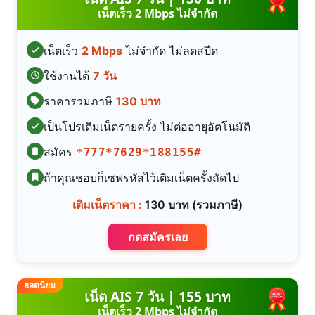
เน็ตเร็ว 2 Mbps ไม่จำกัด
เน็ต AIS 7 วัน | 289 บาท
เน็ต AIS 7 วัน | 353 บาท
เน็ตเร็ว
2 Mbps
ไม่จำกัด ไม่ลดสปีด
เน็ต AIS 7 วัน | 235 บาท
ใช้งานได้
7 วัน
ราคารวมภาษี
130 บาท
โปรเน็ต AIS 7 วัน ถูกสุดๆ
฿
เป็นโปรเติมเน็ตรายครั้ง ไม่ต่ออายุอัตโนมัติ
เน็ต AIS 7 วัน | 106 บาท
สมัคร
*777*7629*188155#
เน็ต AIS 7 วัน | 95 บาท
ถ้าคุณชอบก็เซฟรหัสไว้เติมเน็ตครั้งถัดไป
เติมเน็ตราคา :
130 บาท (รวมภาษี)
กดสมัครเลย
ยอดนิยม
เน็ต AIS 7 วัน | 155 บาท
เน็ตเร็ว 2 Mbps ไม่จำกัด