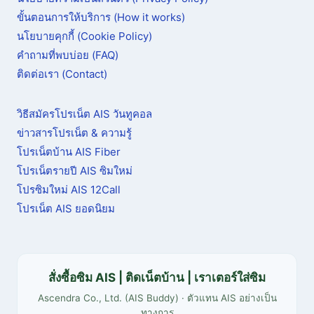
ขั้นตอนการให้บริการ (How it works)
นโยบายคุกกี้ (Cookie Policy)
คำถามที่พบบ่อย (FAQ)
ติดต่อเรา (Contact)
วิธีสมัครโปรเน็ต AIS วันทูคอล
ข่าวสารโปรเน็ต & ความรู้
โปรเน็ตบ้าน AIS Fiber
โปรเน็ตรายปี AIS ซิมใหม่
โปรซิมใหม่ AIS 12Call
โปรเน็ต AIS ยอดนิยม
สั่งซื้อซิม AIS | ติดเน็ตบ้าน | เราเตอร์ใส่ซิม
Ascendra Co., Ltd. (AIS Buddy) · ตัวแทน AIS อย่างเป็น
ทางการ