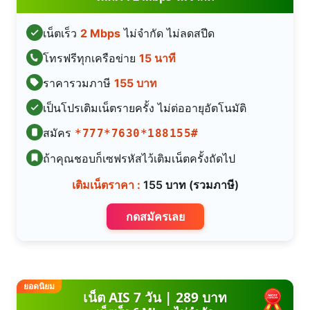
เน็ตเร็ว
2 Mbps
ไม่จำกัด ไม่ลดสปีด
โทรฟรีทุกเครือข่าย
15 นาที
ราคารวมภาษี
155 บาท
฿
เป็นโปรเติมเน็ตรายครั้ง ไม่ต่ออายุอัตโนมัติ
สมัคร
*777*7630*188155#
ถ้าคุณชอบก็เซฟรหัสไว้เติมเน็ตครั้งถัดไป
เติมเน็ตราคา :
155 บาท (รวมภาษี)
กดสมัครเลย
ยอดนิยม
เน็ต AIS 7 วัน | 289 บาท