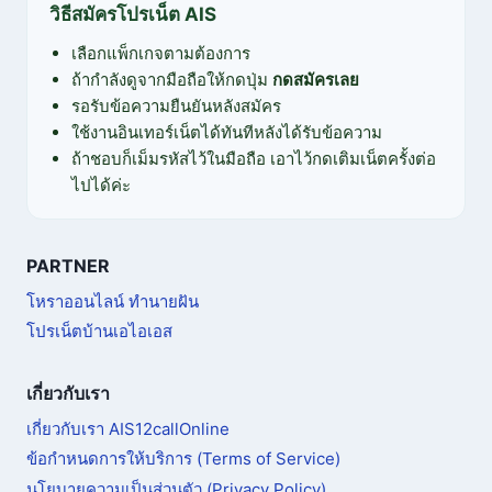
วิธีสมัครโปรเน็ต AIS
เลือกแพ็กเกจตามต้องการ
ถ้ากำลังดูจากมือถือให้กดปุ่ม
กดสมัครเลย
รอรับข้อความยืนยันหลังสมัคร
ใช้งานอินเทอร์เน็ตได้ทันทีหลังได้รับข้อความ
ถ้าชอบก็เม็มรหัสไว้ในมือถือ เอาไว้กดเติมเน็ตครั้งต่อ
ไปได้ค่ะ
PARTNER
โหราออนไลน์ ทำนายฝัน
โปรเน็ตบ้านเอไอเอส
เกี่ยวกับเรา
เกี่ยวกับเรา AIS12callOnline
ข้อกำหนดการให้บริการ (Terms of Service)
นโยบายความเป็นส่วนตัว (Privacy Policy)