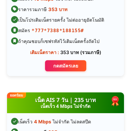
ราคารวมภาษี
353 บาท
฿
เป็นโปรเติมเน็ตรายครั้ง ไม่ต่ออายุอัตโนมัติ
สมัคร
*777*7388*188155#
ถ้าคุณชอบก็เซฟรหัสไว้เติมเน็ตครั้งถัดไป
เติมเน็ตราคา :
353 บาท (รวมภาษี)
กดสมัครเลย
ยอดนิยม
เน็ต AIS 7 วัน | 235 บาท
เน็ตเร็ว 4 Mbps ไม่จำกัด
เน็ตเร็ว
4 Mbps
ไม่จำกัด ไม่ลดสปีด