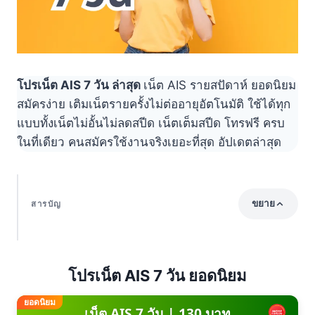
โปรเน็ต AIS 7 วัน ล่าสุด
เน็ต AIS รายสปัดาห์ ยอดนิยม
สมัครง่าย เติมเน็ตรายครั้งไม่ต่ออายุอัตโนมัติ ใช้ได้ทุก
แบบทั้งเน็ตไม่อั้นไม่ลดสปีด เน็ตเต็มสปีด โทรฟรี ครบ
ในที่เดียว คนสมัครใช้งานจริงเยอะที่สุด อัปเดตล่าสุด
ขยาย
สารบัญ
โปรเน็ต AIS 7 วัน ยอดนิยม
โปรเน็ต AIS 7 วัน ยอดนิยม
เน็ต AIS 7 วัน | 130 บาท
ยอดนิยม
เน็ต AIS 7 วัน | 155 บาท
เน็ต AIS 7 วัน | 130 บาท