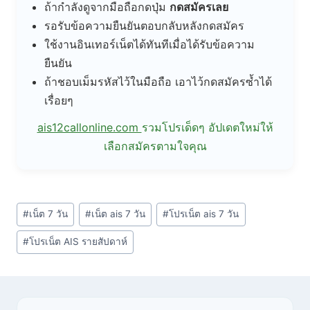
ถ้ากำลังดูจากมือถือกดปุ่ม
กดสมัครเลย
รอรับข้อความยืนยันตอบกลับหลังกดสมัคร
ใช้งานอินเทอร์เน็ตได้ทันทีเมื่อได้รับข้อความ
ยืนยัน
ถ้าชอบเม็มรหัสไว้ในมือถือ เอาไว้กดสมัครซ้ำได้
เรื่อยๆ
ais12callonline.com
รวมโปรเด็ดๆ อัปเดตใหม่ให้
เลือกสมัครตามใจคุณ
Post
#
เน็ต 7 วัน
#
เน็ต ais 7 วัน
#
โปรเน็ต ais 7 วัน
Tags:
#
โปรเน็ต AIS รายสัปดาห์