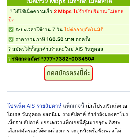
เน็ตเร็ว 2 Mbps ไม่จำกัด ไม่ลดสปีด
? ได้ใช้เน็ตความเร็ว
2 Mbps
ไม่จำกัดปริมาณ ไม่ลดส
ปีด
ระยะเวลาใช้งาน 7 วัน
ไม่ต่ออายุอัตโนมัติ
ราคารวมภาษี
160.50 บาท
ต่อครั้ง
? สมัครได้ทั้งลูกค้าเก่าและใหม่ AIS วันทูคอล
?
รหัสกดสมัคร *777*7382*003450#
โปรเน็ต AIS รายสัปดาห์
แพ็กเกจนี้
เป็นโปรเสริมเน็ต เอ
ไอเอส วันทูคอล ยอดนิยม รายสัปดาห์ ถ้ากำลังมองหาโปร
เน็ตรายสัปดาห์ บอกเลยว่าแพ็กเกจนี้คุ้มมากๆค่ะ อิสระ
เลือกสมัครเองได้ตามต้องการ จะดูหนังหรือฟังเพลง ไม่