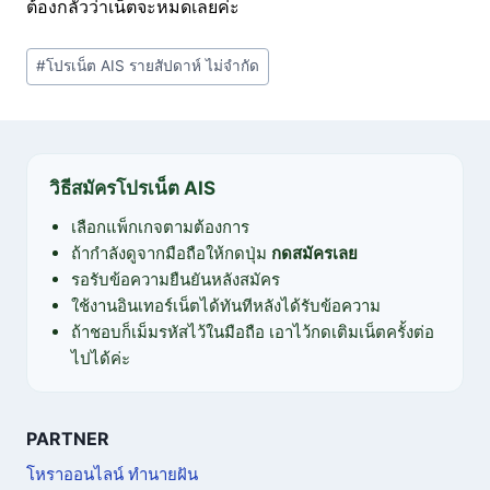
ต้องกลัวว่าเน็ตจะหมดเลยค่ะ
Post
#
โปรเน็ต AIS รายสัปดาห์ ไม่จำกัด
Tags:
วิธีสมัครโปรเน็ต AIS
เลือกแพ็กเกจตามต้องการ
ถ้ากำลังดูจากมือถือให้กดปุ่ม
กดสมัครเลย
รอรับข้อความยืนยันหลังสมัคร
ใช้งานอินเทอร์เน็ตได้ทันทีหลังได้รับข้อความ
ถ้าชอบก็เม็มรหัสไว้ในมือถือ เอาไว้กดเติมเน็ตครั้งต่อ
ไปได้ค่ะ
PARTNER
โหราออนไลน์ ทำนายฝัน